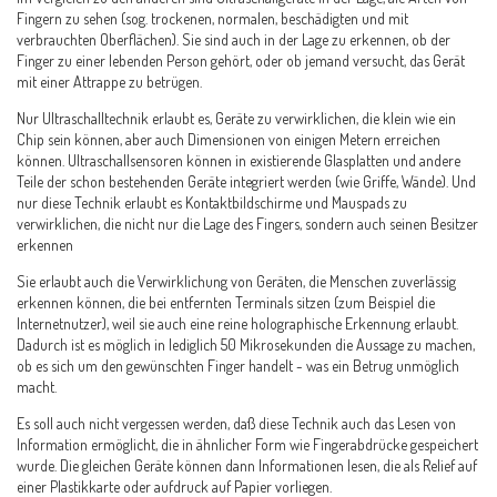
Fingern zu sehen (sog. trockenen, normalen, beschädigten und mit
verbrauchten Oberflächen). Sie sind auch in der Lage zu erkennen, ob der
Finger zu einer lebenden Person gehört, oder ob jemand versucht, das Gerät
mit einer Attrappe zu betrügen.
Nur Ultraschalltechnik erlaubt es, Geräte zu verwirklichen, die klein wie ein
Chip sein können, aber auch Dimensionen von einigen Metern erreichen
können. Ultraschallsensoren können in existierende Glasplatten und andere
Teile der schon bestehenden Geräte integriert werden (wie Griffe, Wände). Und
nur diese Technik erlaubt es Kontaktbildschirme und Mauspads zu
verwirklichen, die nicht nur die Lage des Fingers, sondern auch seinen Besitzer
erkennen
Sie erlaubt auch die Verwirklichung von Geräten, die Menschen zuverlässig
erkennen können, die bei entfernten Terminals sitzen (zum Beispiel die
Internetnutzer), weil sie auch eine reine holographische Erkennung erlaubt.
Dadurch ist es möglich in lediglich 50 Mikrosekunden die Aussage zu machen,
ob es sich um den gewünschten Finger handelt - was ein Betrug unmöglich
macht.
Es soll auch nicht vergessen werden, daß diese Technik auch das Lesen von
Information ermöglicht, die in ähnlicher Form wie Fingerabdrücke gespeichert
wurde. Die gleichen Geräte können dann Informationen lesen, die als Relief auf
einer Plastikkarte oder aufdruck auf Papier vorliegen.