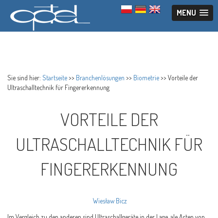
MENU
Sie sind hier:
Startseite
>>
Branchenlösungen
>>
Biometrie
>>
Vorteile der
Ultraschalltechnik für Fingererkennung
VORTEILE DER
ULTRASCHALLTECHNIK FÜR
FINGERERKENNUNG
Wiesław Bicz
Im Vergleich zu den anderen sind Ultraschallgeräte in der Lage, ale Arten von