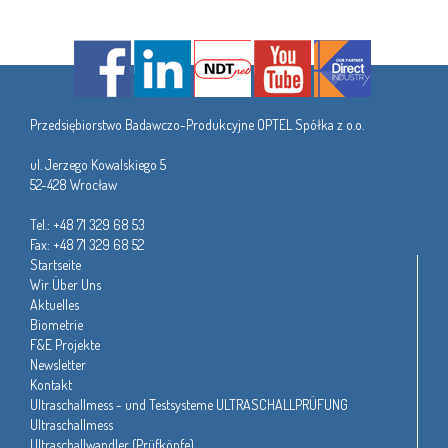
Przedsiębiorstwo Badawczo-Produkcyjne OPTEL Spółka z o.o.
ul. Jerzego Kowalskiego 5
52-428 Wrocław
Tel.: +48 71 329 68 53
Fax: +48 71 329 68 52
Startseite
Wir Über Uns
Aktuelles
Biometrie
F&E Projekte
Newsletter
Kontakt
Ultraschallmess - und Testsysteme ULTRASCHALLPRÜFUNG
Ultraschallmess
Ultraschallwandler (Prüfköpfe)