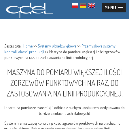
MENU
Jesteś tutaj:
Home
>>
Systemy ultradźwiękowe
>>
Przemysłowe systemy
kontroli jakości produkcji
>>
Maszyna do pomiaru większej ilości zgrzewów
punktowych na raz, do zastosowania na linii produkcyjnej.
MASZYNA DO POMIARU WIĘKSZEJ ILOŚCI
ZGRZEWÓW PUNKTOWYCH NA RAZ, DO
ZASTOSOWANIA NA LINII PRODUKCYJNEJ.
(oparta na pomiarze transmisji i odbicia z suchym kontaktem, dedykowana do
bardzo cienkich blach stalowych)
System nieniszczącej kontroli jakości zgrzewów punktowych na blachach o
grubości 0.4mm. Działa w czasie rzeczywistym i jest fragmentem linii